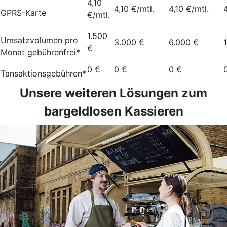
4,10
4,10 €/mtl.
4,10 €/mtl.
GPRS-Karte
€/mtl.
1.500
Umsatzvolumen pro
3.000 €
6.000 €
€
Monat gebührenfrei*
0 €
0 €
0 €
Tansaktionsgebühren*
Unsere weiteren Lösungen zum
bargeldlosen Kassieren