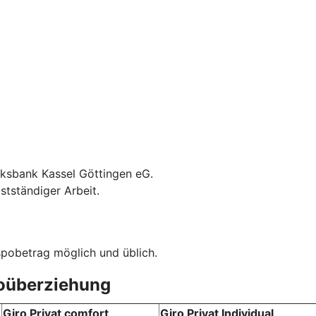
olksbank Kassel Göttingen eG.
stständiger Arbeit.
spobetrag möglich und üblich.
toüberziehung
Giro Privat comfort
Giro Privat Individual