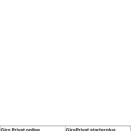
Giro Privat online
GiroPrivat starterplus